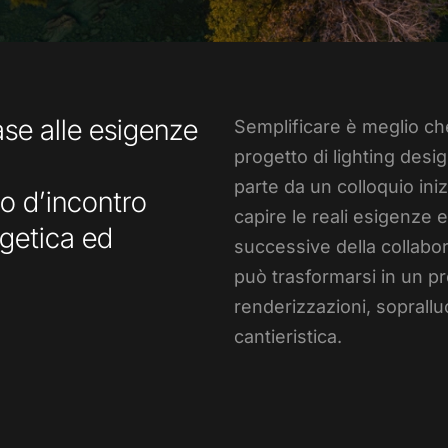
ase alle esigenze
Semplificare è meglio ch
progetto di lighting desi
parte da un colloquio ini
to d’incontro
capire le reali esigenze e
rgetica ed
successive della collab
può trasformarsi in un p
renderizzazioni, soprall
cantieristica.