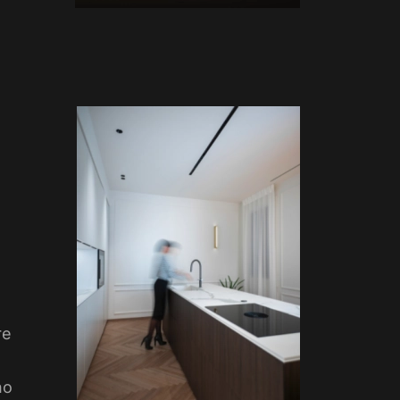
re
no