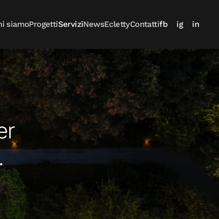
hi siamo
Progetti
Servizi
News
Ecletty
Contatti
fb
ig
in
er
.