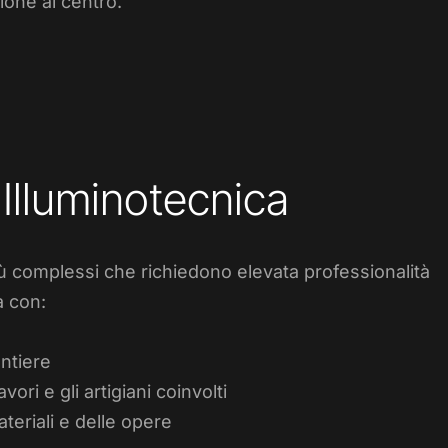
sione al centro.
Illuminotecnica
più complessi che richiedono elevata professionalità
a con:
antiere
ori e gli artigiani coinvolti
teriali e delle opere