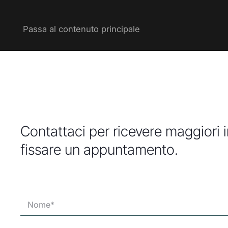
Passa al contenuto principale
Contattaci per ricevere maggiori 
fissare un appuntamento.
N
o
m
e