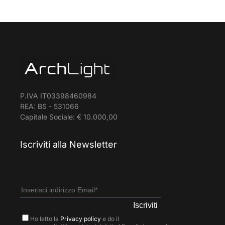
P.IVA IT03398460984
REA: BS - 531066
Capitale Sociale: € 10.000,00
Iscriviti alla Newsletter
Ho letto la
Privacy policy
e do il