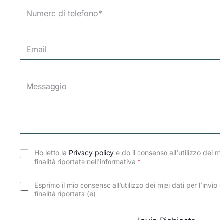
N
*
u
m
e
E
r
m
o
a
d
i
i
M
l
t
e
*
e
s
l
s
e
a
f
g
o
g
n
i
o
o
Ho letto la
Privacy policy
e do il consenso all'utilizzo dei m
*
finalità riportate nell'informativa
*
Esprimo il mio consenso all’utilizzo dei miei dati per l’invi
finalità riportata (e)