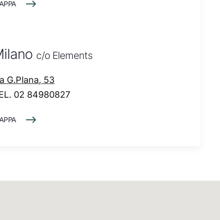
APPA
Milano
c/o Elements
ia G.Plana, 53
EL. 02 84980827
APPA