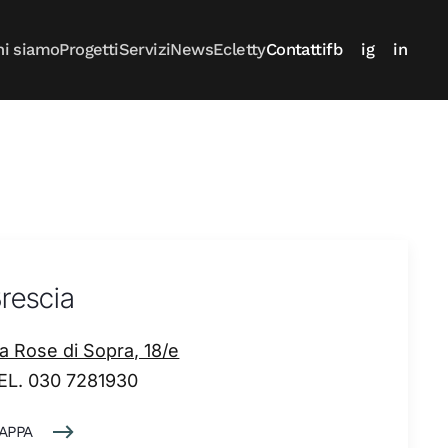
hi siamo
Progetti
Servizi
News
Ecletty
Contatti
fb
ig
in
rescia
ia Rose di Sopra, 18/e
EL. 030 7281930
APPA