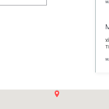
M
v
T
M