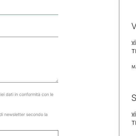
V
v
T
M
iei dati in conformità con le
S
v
o di newsletter secondo la
T