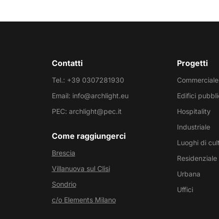
Contatti
Progetti
Tel.: +39 0307281930
Commerciale
Email: info@archlight.eu
Edifici pubbli
PEC: archlight@pec.it
Hospitality
Industriale
Come raggiungerci
Luoghi di cul
Brescia
Residenziale
Villanuova sul Clisi
Urbana
Sondrio
Uffici
c/o Elements Milano