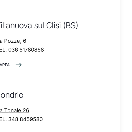
illanuova sul Clisi (BS)
ia Pozze, 6
EL. 036 51780868
APPA
ondrio
ia Tonale 26
EL. 348 8459580