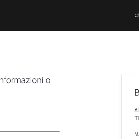
C
informazioni o
B
v
T
M