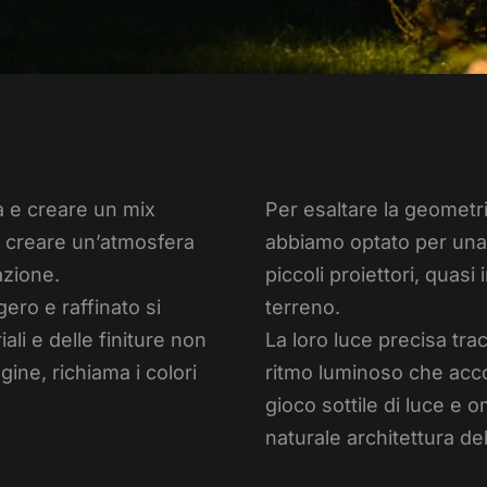
a e creare un mix
Per esaltare la geometri
da creare un’atmosfera
abbiamo optato per una 
azione.
piccoli proiettori, quas
gero e raffinato si
terreno.
iali e delle finiture non
La loro luce precisa trac
gine, richiama i colori
ritmo luminoso che acco
gioco sottile di luce e 
naturale architettura dell