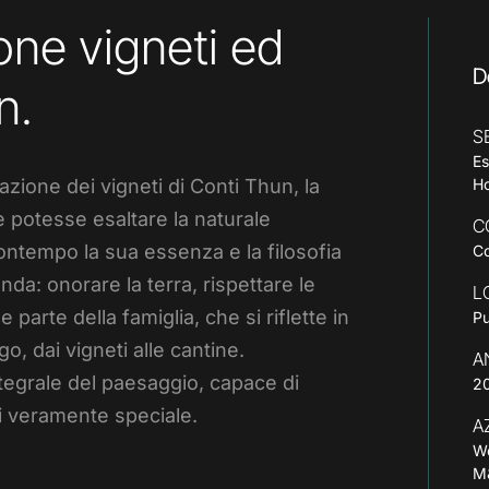
ione vigneti ed
D
n.
S
Es
azione dei vigneti di Conti Thun, la
Ho
e potesse esaltare la naturale
C
ontempo la sua essenza e la filosofia
Co
da: onorare la terra, rispettare le
L
parte della famiglia, che si riflette in
P
go, dai vigneti alle cantine.
A
tegrale del paesaggio, capace di
2
i veramente speciale.
A
W
M