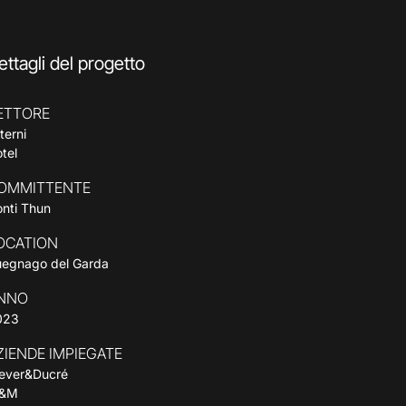
ettagli del progetto
ETTORE
terni
tel
OMMITTENTE
nti Thun
OCATION
uegnago del Garda
NNO
023
ZIENDE IMPIEGATE
ever&Ducré
&M