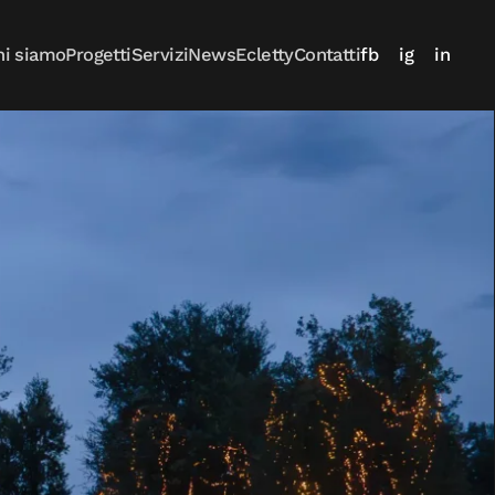
hi siamo
Progetti
Servizi
News
Ecletty
Contatti
fb
ig
in