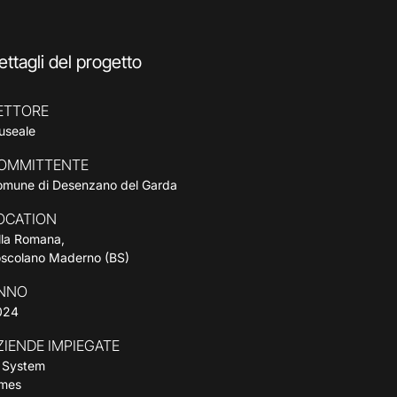
ettagli del progetto
ETTORE
useale
OMMITTENTE
omune di Desenzano del Garda
OCATION
lla Romana,
oscolano Maderno (BS)
NNO
024
ZIENDE IMPIEGATE
P System
imes