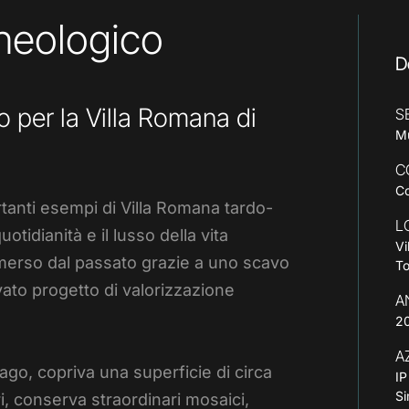
cheologico
D
 per la Villa Romana di
S
M
C
C
tanti esempi di Villa Romana tardo-
L
otidianità e il lusso della vita
Vi
, emerso dal passato grazie a uno scavo
T
vato progetto di valorizzazione
A
2
A
 lago, copriva una superficie di circa
I
S
ri, conserva straordinari mosaici,