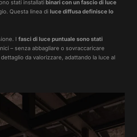
o stati installati
binari con un fascio di luce
gio. Questa linea di
luce diffusa definisce lo
sione. I
fasci di luce puntuale sono stati
nici – senza abbagliare o sovraccaricare
dettaglio da valorizzare, adattando la luce al