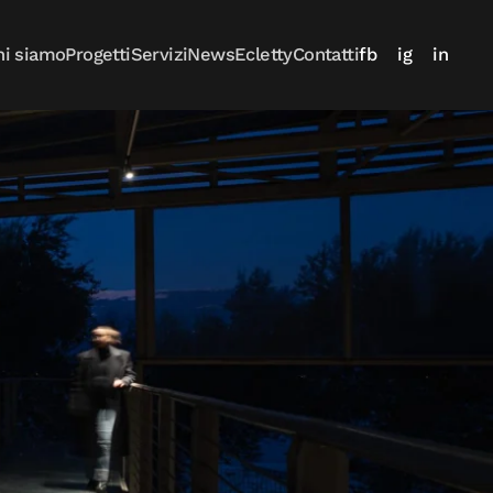
hi siamo
Progetti
Servizi
News
Ecletty
Contatti
fb
ig
in