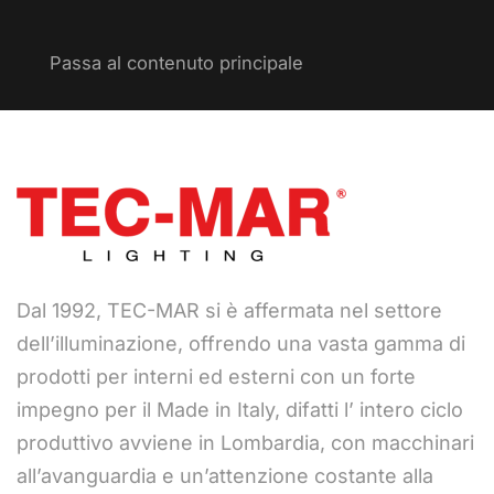
Passa al contenuto principale
Dal 1992, TEC-MAR si è affermata nel settore
dell’illuminazione, offrendo una vasta gamma di
prodotti per interni ed esterni con un forte
impegno per il Made in Italy, difatti l’ intero ciclo
produttivo avviene in Lombardia, con macchinari
all’avanguardia e un’attenzione costante alla