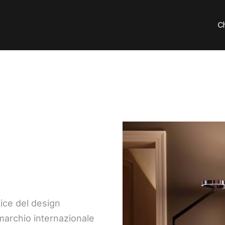
C
tice del design
marchio internazionale