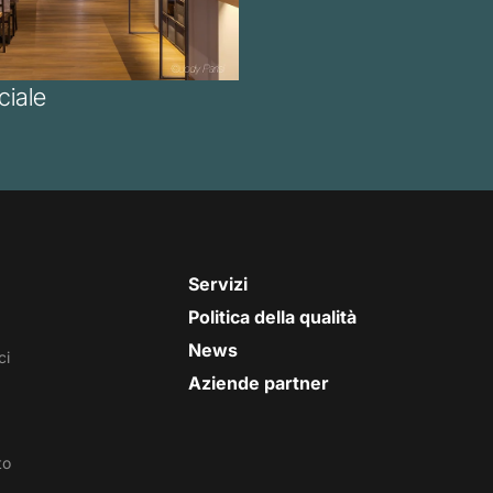
iale
Servizi
Politica della qualità
News
ci
Aziende partner
to