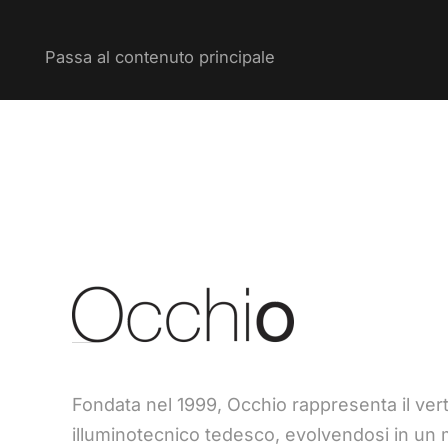
Passa al contenuto principale
Fondata nel 1999, Occhio rappresenta il ver
illuminotecnico tedesco, evolvendosi in un 