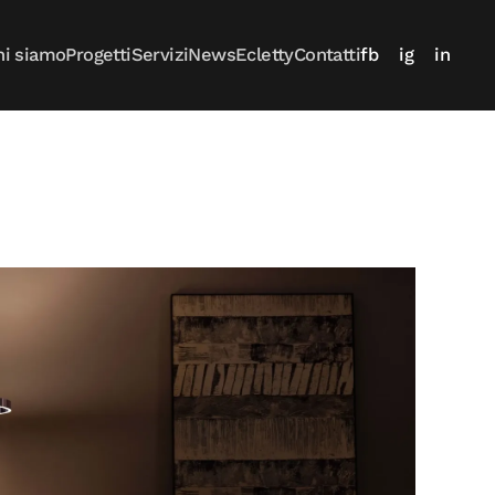
hi siamo
Progetti
Servizi
News
Ecletty
Contatti
fb
ig
in