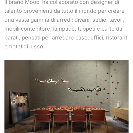
Il brand Moooi ha collaborato con designer di
talento provenienti da tutto il mondo per creare
una vasta gamma di arredi: divani, sedie, tavoli,
mobili contenitore, lampade, tappeti e carte da
parati, pensati per arredare case, uffici, ristoranti
e hotel di lusso.