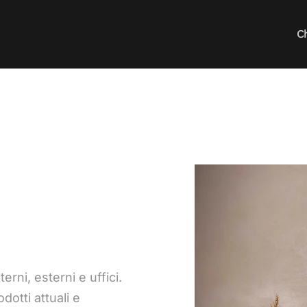
C
erni, esterni e uffici.
dotti attuali e