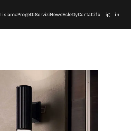
hi siamo
Progetti
Servizi
News
Ecletty
Contatti
fb
ig
in