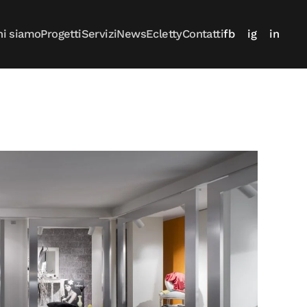
hi siamo
Progetti
Servizi
News
Ecletty
Contatti
fb
ig
in