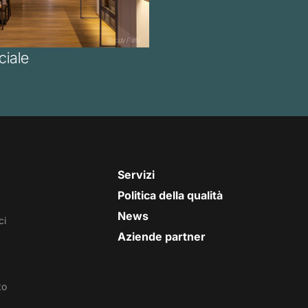
iale
Servizi
Politica della qualità
News
ci
Aziende partner
to