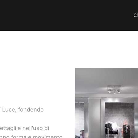
C
ffi Luce, fondendo
dettagli e nell’uso di
 danno forma e movimento