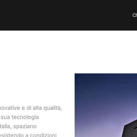
C
ovative e di alta qualità,
a sua tecnologia
Italia, spaziano
resistendo a condizioni