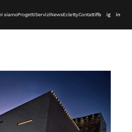
hi siamo
Progetti
Servizi
News
Ecletty
Contatti
fb
ig
in