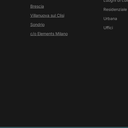
Luoghi di cul
Brescia
Residenziale
Villanuova sul Clisi
Urbana
Sondrio
Uffici
c/o Elements Milano