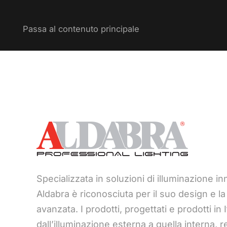
Passa al contenuto principale
Specializzata in soluzioni di illuminazione inn
Aldabra è riconosciuta per il suo design e l
avanzata. I prodotti, progettati e prodotti in 
dall’illuminazione esterna a quella interna, 